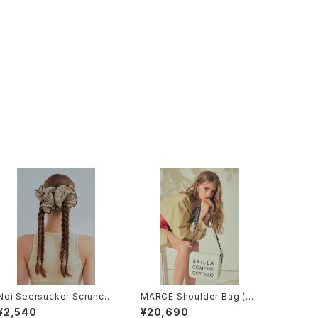
Noi Seersucker Scrunchi
MARCE Shoulder Bag (Ti
e (Ivory)
tanium White)
¥2,540
¥20,690