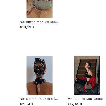
Noi Ruffle Medium Shoul
der Bag (Khaki)
¥19,190
Noi Cotton Scrunchie (Bl
MARCE Fab Mini Cross B
ack)
ag (Black)
¥2,540
¥17,490