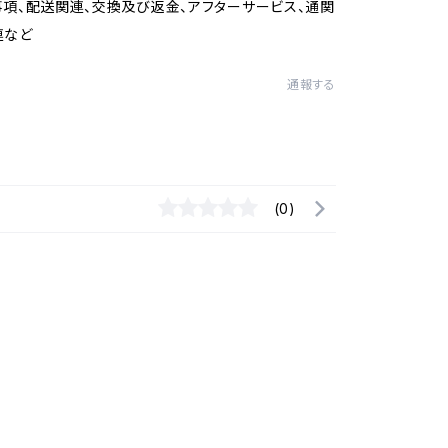
項、配送関連、交換及び返金、アフターサービス、通関
連など
通報する
(0)