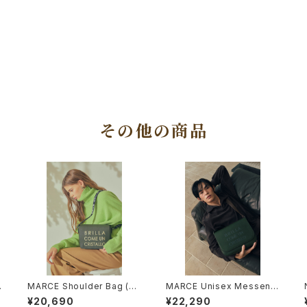
その他の商品
MARCE Shoulder Bag (M
MARCE Unisex Messeng
oss Khaki)
er Bag (Khaki)
¥20,690
¥22,290