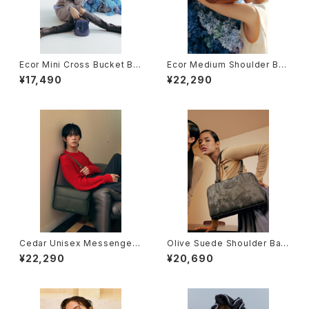
Ecor Mini Cross Bucket Ba
Ecor Medium Shoulder Ba
g (Blue)
g (Brown)
¥17,490
¥22,290
Cedar Unisex Messenger
Olive Suede Shoulder Bag
Bag (Khaki)
(Brown)
¥22,290
¥20,690