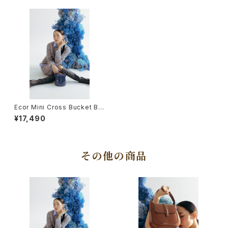
Ecor Mini Cross Bucket Ba
g (Blue)
¥17,490
その他の商品